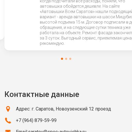
когда подсчитали все расходы, поняли, что
автовышка обойдется дешевле. На сайте
«Автовышки Всем Саратов» нашли подходящи
вариант - аренда автовышки на шасси Мицуби
высотой подъема 15 м. Договор подписали в д
обращения, и на следующие сутки техника уже
работала на объекте. Ремонт фасада закончи
за 3 суток. Выгодный сервис, приемлемая цена
рекомендую.
Контактные данные
Адрес: г. Саратов, Новоузенский 12 проезд
+7 (964) 879-59-99
Email:
saratov@spec-avtovishka.ru